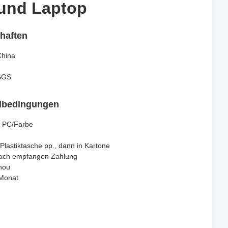
 und Laptop
 und Laptop
haften
hina
SGS
dbedingungen
 PC/Farbe
 Plastiktasche pp., dann in Kartone
nach empfangen Zahlung
hou
Monat