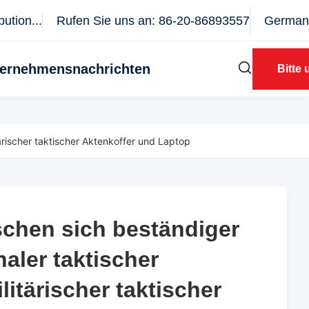
ution...
Rufen Sie uns an: 86-20-86893557
German
ernehmensnachrichten
Bitte
rischer taktischer Aktenkoffer und Laptop
chen sich beständiger
chen sich beständiger
aler taktischer
aler taktischer
litärischer taktischer
litärischer taktischer