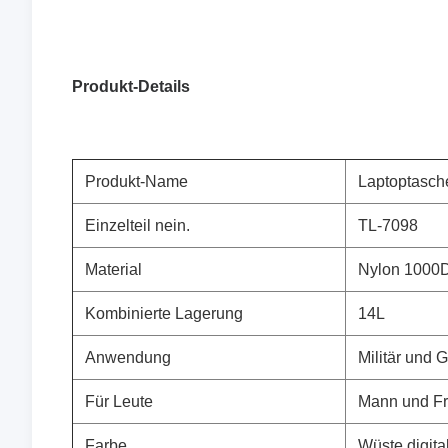
Produkt-
Details
Produkt-Name
Laptoptasch
Einzelteil nein.
TL-7098
Material
Nylon 1000
Kombinierte Lagerung
14L
Anwendung
Militär und 
Für Leute
Mann und F
Farbe
Wüste digita