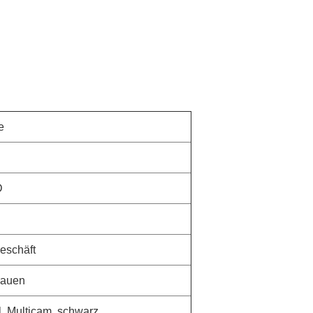
e
D
Geschäft
rauen
l, Multicam, schwarz