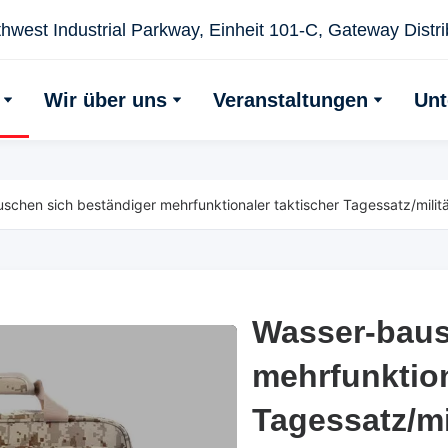
hwest Industrial Parkway, Einheit 101-C, Gateway Distrib
Wir über uns
Veranstaltungen
Unt
schen sich beständiger mehrfunktionaler taktischer Tagessatz/militä
Wasser-baus
Wasser-baus
mehrfunktion
mehrfunktion
Tagessatz/mi
Tagessatz/mi