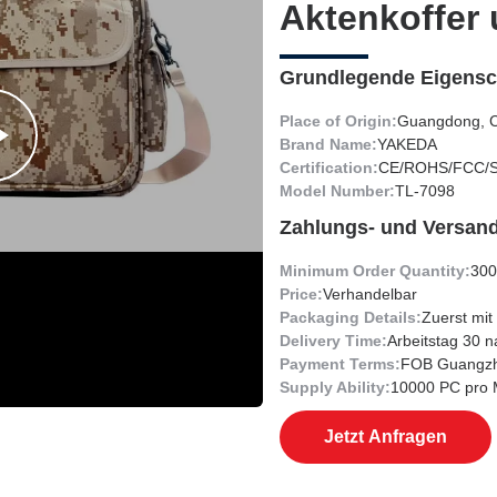
Aktenkoffer
Aktenkoffer
Grundlegende Eigensc
Place of Origin:
Guangdong, C
Brand Name:
YAKEDA
Certification:
CE/ROHS/FCC/
Model Number:
TL-7098
Zahlungs- und Versan
Minimum Order Quantity:
300
Price:
Verhandelbar
Packaging Details:
Zuerst mit
Delivery Time:
Arbeitstag 30 
Payment Terms:
FOB Guangz
Supply Ability:
10000 PC pro 
Jetzt Anfragen