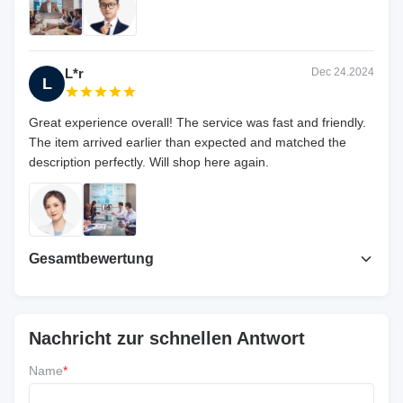
L*r
Dec 24.2024
L
Great experience overall! The service was fast and friendly.
The item arrived earlier than expected and matched the
description perfectly. Will shop here again.
Gesamtbewertung
5.0
Basierend auf 50 jüngsten Bewertungen
Nachricht zur schnellen Antwort
Rezension schreiben
Name
*
5 ★
100%