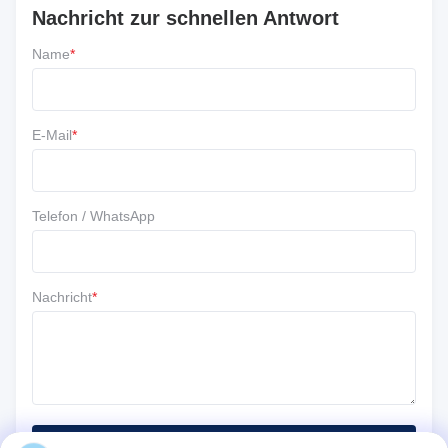
Nachricht zur schnellen Antwort
Rezension schreiben
Name
*
5 ★
67%
4 ★
33%
3 ★
0
E-Mail
*
2 ★
0
1 ★
0
Telefon / WhatsApp
Nachricht
*
Einreichen