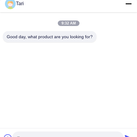
Tari
9:32 AM
Good day, what product are you looking for?
25500 Northwest Industrial Parkway, Einheit 101-C, Gateway
Distribution Center, Portland, Oregon, 97231-9998, Vereinigten
Staaten von Amerika
Telefone:
0086-20-86893557
E-Mail:
yakeda888@163.com
Home
Produkte
Wir über uns
Werksführung
Quality Control
Nachrichten
Alle Fälle
blog
Kontaktieren Sie uns
© 2026 GUANGZHOU YAKEDA TRAVELING PRODUCTS CO.,LTD. All