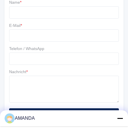
Name
*
5 ★
67%
4 ★
33%
3 ★
0
E-Mail
*
2 ★
0
1 ★
0
Telefon / WhatsApp
Nachricht
*
Einreichen
AMANDA