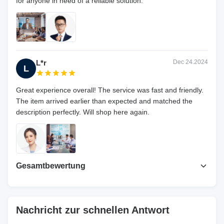
for anyone in need of a reliable solution.
L*r
Dec 24.2024
L
Great experience overall! The service was fast and friendly.
The item arrived earlier than expected and matched the
description perfectly. Will shop here again.
Gesamtbewertung
4.7
Basierend auf 50 jüngsten Bewertungen
Nachricht zur schnellen Antwort
Rezension schreiben